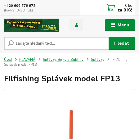
0
ks
+420 606 776 672
za
0 Kč
(Po-Pá, 8-18 hod.)
Menu
Hledat
Úvod
PLAVANÁ
Splávky, Bojky a Bubliny
Splávky
Filfishing
Splávek model FP13
Filfishing Splávek model FP13