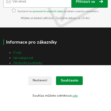
Přihlásit se
Souhlasím se
zpracováním osobních údajů
za účelem rozesílky newsletteru.
Můžete se kdykoli odhlásit. Zasíláme jednou za 14 dní.
Informace pro zákazníky
O nás
Jak nakupovat
Obchodní podmínky
Kontakty
Blog
Souhlasím
Nastavení
Kontakty
Souhlas můžete odmítnout
zde
.
Radomil Horák
+420 606 776 672