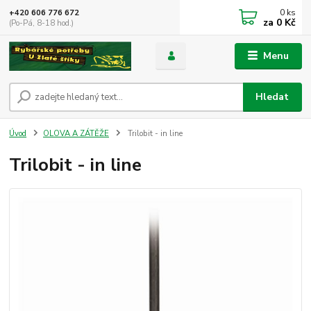
0
ks
+420 606 776 672
za
0 Kč
(Po-Pá, 8-18 hod.)
Menu
Hledat
Úvod
OLOVA A ZÁTĚŽE
Trilobit - in line
Trilobit - in line