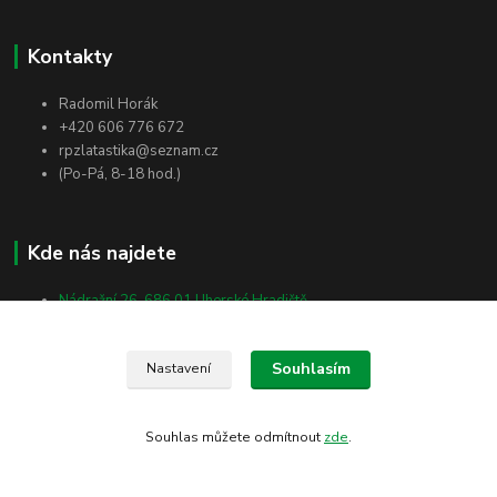
Kontakty
Radomil Horák
+420 606 776 672
rpzlatastika@seznam.cz
(Po-Pá, 8-18 hod.)
Kde nás najdete
Nádražní 26, 686 01 Uherské Hradiště
Vlčnovská 2512, 688 01 Uherský Brod
Masarykova 138, 698 01 Veselí nad Moravou
Souhlasím
Nastavení
Souhlas můžete odmítnout
zde
.
Vytvořeno na
Eshop-rychle.cz