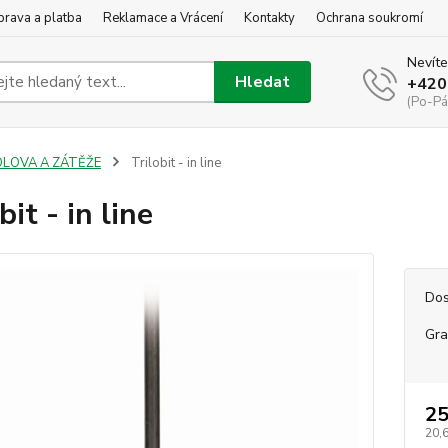
rava a platba
Reklamace a Vrácení
Kontakty
Ochrana soukromí
Nevíte
Hledat
+420
(Po-Pá
OLOVA A ZÁTĚŽE
Trilobit - in line
bit - in line
Dos
Gr
25
20,