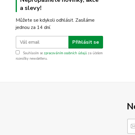
a slevy!
Můžete se kdykoli odhlásit. Zasíláme
jednou za 14 dní.
Přihlásit se
Souhlasím se
zpracováním osobních údajů
za účelem
rozesílky newsletteru.
N