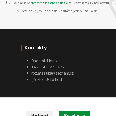
Souhlasím se
zpracováním osobních údajů
za účelem rozesílky newsletteru.
Můžete se kdykoli odhlásit. Zasíláme jednou za 14 dní.
Kontakty
Radomil Horák
+420 606 776 672
rpzlatastika@seznam.cz
(Po-Pá, 8-18 hod.)
Souhlasím
Nastavení