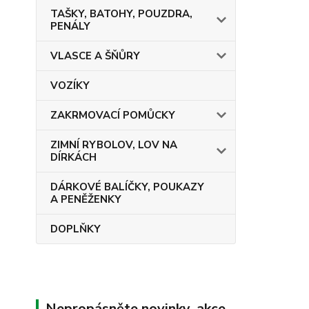
TAŠKY, BATOHY, POUZDRA,
PENÁLY
VLASCE A ŠŇŮRY
VOZÍKY
ZAKRMOVACÍ POMŮCKY
ZIMNÍ RYBOLOV, LOV NA
DÍRKÁCH
DÁRKOVÉ BALÍČKY, POUKAZY
A PENĚŽENKY
DOPLŇKY
Nepropásněte novinky, akce