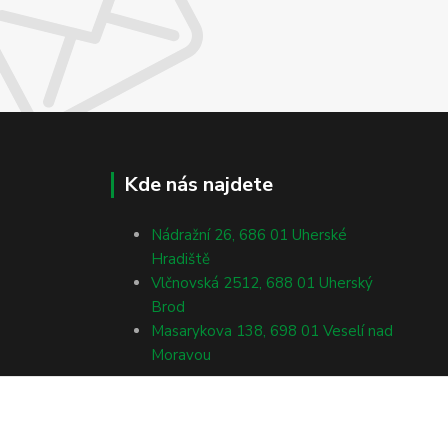
Kde nás najdete
Nádražní 26, 686 01 Uherské
Hradiště
Vlčnovská 2512, 688 01 Uherský
Brod
Masarykova 138, 698 01 Veselí nad
Moravou