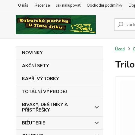
O nás
Recenze
Jak nakupovat
Obchodní podmínky
Dop
Úvod
NOVINKY
Trilo
AKČNÍ SETY
KAPŘÍ VÝROBKY
TOTÁLNÍ VÝPRODEJ
BIVAKY, DEŠTNÍKY A
PŘÍSTŘEŠKY
BIŽUTERIE