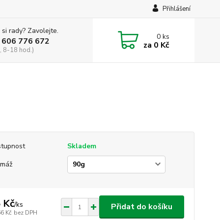
Přihlášení
 si rady? Zavolejte.
0
ks
 606 776 672
za
0 Kč
, 8-18 hod.)
tupnost
Skladem
amáž
 Kč
/
ks
Přidat do košíku
66 Kč
bez DPH