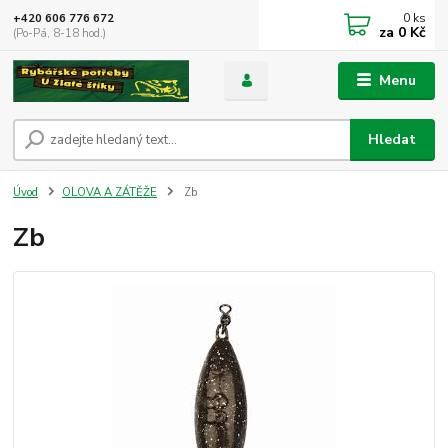
0
ks
+420 606 776 672
za
0 Kč
(Po-Pá, 8-18 hod.)
Menu
Hledat
Úvod
OLOVA A ZÁTĚŽE
Zb
Zb