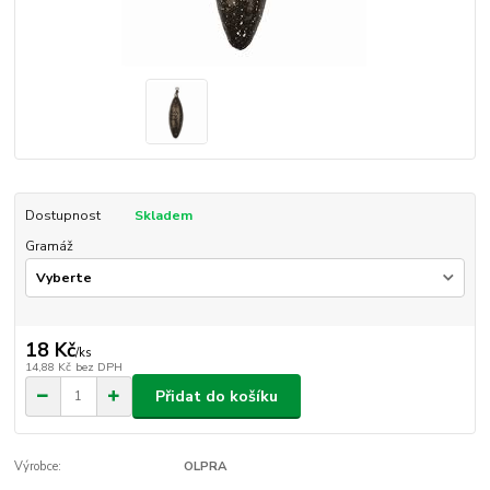
Dostupnost
Skladem
Gramáž
18 Kč
/
ks
14,88 Kč
bez DPH
Přidat do košíku
Výrobce:
OLPRA