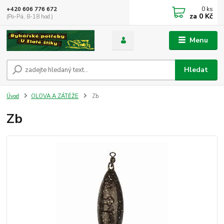
0
ks
+420 606 776 672
za
0 Kč
(Po-Pá, 8-18 hod.)
Menu
Hledat
Úvod
OLOVA A ZÁTĚŽE
Zb
Zb