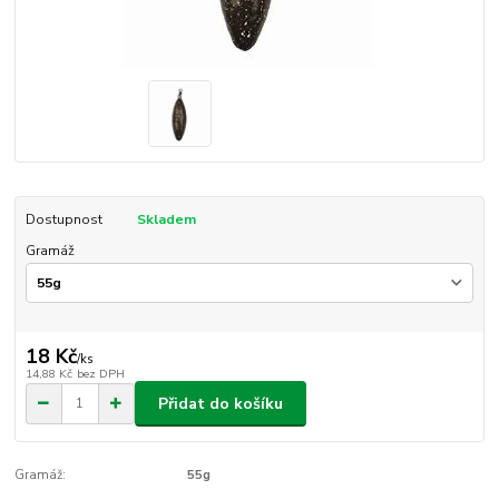
Dostupnost
Skladem
Gramáž
18 Kč
/
ks
14,88 Kč
bez DPH
Přidat do košíku
Gramáž:
55g