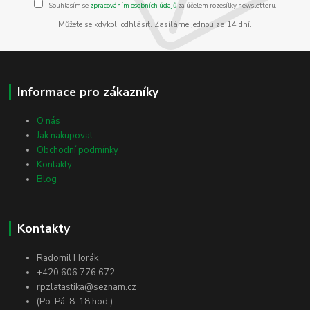
Souhlasím se
zpracováním osobních údajů
za účelem rozesílky newsletteru.
Můžete se kdykoli odhlásit. Zasíláme jednou za 14 dní.
Informace pro zákazníky
O nás
Jak nakupovat
Obchodní podmínky
Kontakty
Blog
Kontakty
Radomil Horák
+420 606 776 672
rpzlatastika@seznam.cz
(Po-Pá, 8-18 hod.)