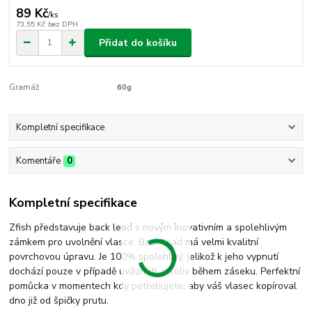
89 Kč
/
ks
73,55 Kč
bez DPH
Přidat do košíku
Gramáž:
60g
Kompletní specifikace
Komentáře
0
Kompletní specifikace
Zfish představuje back lead s novým inovativním a spolehlivým
zámkem pro uvolnění vlasce. Back lead má velmi kvalitní
povrchovou úpravu. Je 100% spolehlivý, jelikož k jeho vypnutí
dochází pouze v případě uváznutí, nikoliv během záseku. Perfektní
pomůcka v momentech kdy potřebujete, aby váš vlasec kopíroval
dno již od špičky prutu.