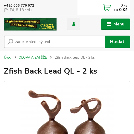
0
ks
+420 606 776 672
za
0 Kč
(Po-Pá, 8-18 hod.)
Menu
Hledat
Úvod
OLOVA A ZÁTĚŽE
Zfish Back Lead QL - 2 ks
Zfish Back Lead QL - 2 ks