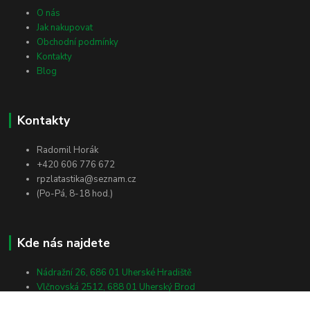
O nás
Jak nakupovat
Obchodní podmínky
Kontakty
Blog
Kontakty
Radomil Horák
+420 606 776 672
rpzlatastika@seznam.cz
(Po-Pá, 8-18 hod.)
Kde nás najdete
Nádražní 26, 686 01 Uherské Hradiště
Vlčnovská 2512, 688 01 Uherský Brod
Masarykova 138, 698 01 Veselí nad Moravou