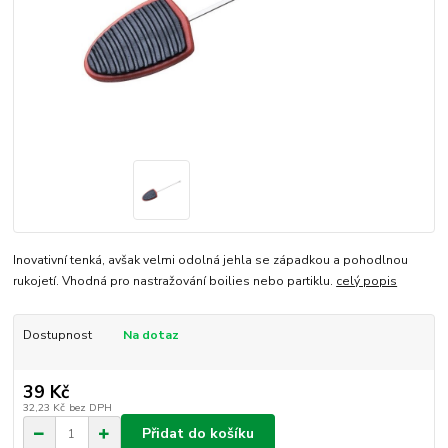
Inovativní tenká, avšak velmi odolná jehla se západkou a pohodlnou
rukojetí. Vhodná pro nastražování boilies nebo partiklu.
celý popis
Dostupnost
Na dotaz
39 Kč
32,23 Kč
bez DPH
Přidat do košíku