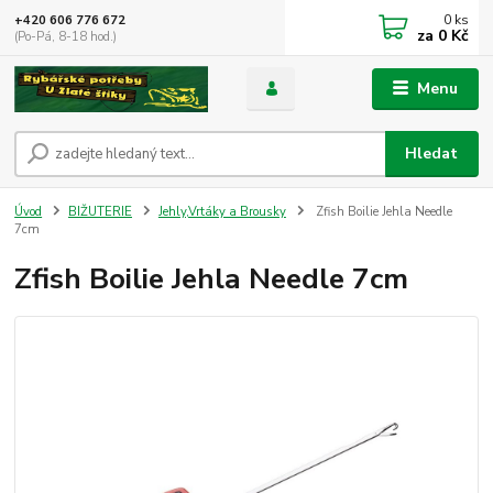
0
ks
+420 606 776 672
za
0 Kč
(Po-Pá, 8-18 hod.)
Menu
Hledat
Úvod
BIŽUTERIE
Jehly,Vrtáky a Brousky
Zfish Boilie Jehla Needle
7cm
Zfish Boilie Jehla Needle 7cm