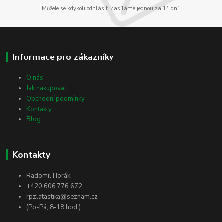
Můžete se kdykoli odhlásit. Zasíláme jednou za 14 dní.
Informace pro zákazníky
O nás
Jak nakupovat
Obchodní podmínky
Kontakty
Blog
Kontakty
Radomil Horák
+420 606 776 672
rpzlatastika@seznam.cz
(Po-Pá, 8-18 hod.)