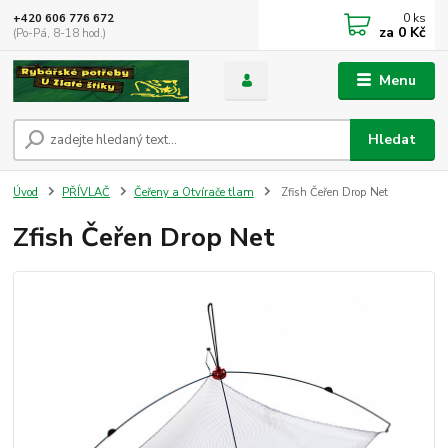
0
ks
+420 606 776 672
za
0 Kč
(Po-Pá, 8-18 hod.)
Menu
Hledat
Úvod
PŘÍVLAČ
Čeřeny a Otvírače tlam
Zfish Čeřen Drop Net
Zfish Čeřen Drop Net