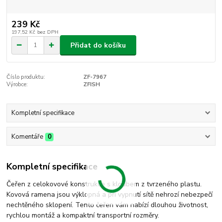
239 Kč
197,52 Kč
bez DPH
Přidat do košíku
Číslo produktu:
ZF-7967
Výrobce:
ZFISH
Kompletní specifikace
Komentáře
0
Kompletní specifikace
Čeřen z celokovové konstrukce s kloubem z tvrzeného plastu.
Kovová ramena jsou výklopná a při vypnutí sítě nehrozí nebezpečí
nechtěného sklopení. Tento čeřen vám nabízí dlouhou životnost,
rychlou montáž a kompaktní transportní rozměry.