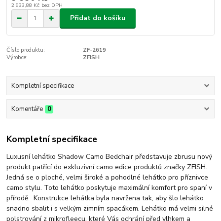
2 933,88 Kč
bez DPH
Přidat do košíku
Číslo produktu:
ZF-2619
Výrobce:
ZFISH
Kompletní specifikace
Komentáře
0
Kompletní specifikace
Luxusní lehátko Shadow Camo Bedchair představuje zbrusu nový
produkt patřící do exkluzivní camo edice produktů značky ZFISH.
Jedná se o ploché, velmi široké a pohodlné lehátko pro příznivce
camo stylu. Toto lehátko poskytuje maximální komfort pro spaní v
přírodě. Konstrukce lehátka byla navržena tak, aby šlo lehátko
snadno sbalit i s velkým zimním spacákem. Lehátko má velmi silné
polstrování z mikrofleecu, které Vás ochrání před vlhkem a