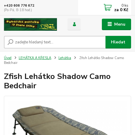
0
ks
+420 606 776 672
za
0 Kč
(Po-Pá, 8-18 hod.)
Menu
Hledat
Úvod
LEHÁTKA A KŘESLA
Lehátka
Zfish Lehátko Shadow Camo
Bedchair
Zfish Lehátko Shadow Camo
Bedchair