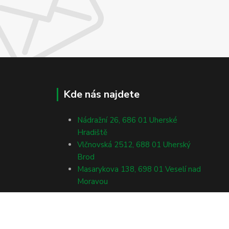
Kde nás najdete
Nádražní 26, 686 01 Uherské
Hradiště
Vlčnovská 2512, 688 01 Uherský
Brod
Masarykova 138, 698 01 Veselí nad
Moravou