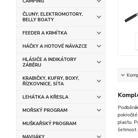
CAMPING
ČLUNY, ELEKTROMOTORY,
BELLY BOATY
FEEDER A KRMÍTKA
HÁČKY A HOTOVÉ NÁVAZCE
HLÁSIČE A INDIKÁTORY
ZÁBĚRU
Kompl
KRABIČKY, KUFRY, BOXY,
ŘÍZKOVNICE, SÍTA
Komple
LEHÁTKA A KŘESLA
Podběrák 
MOŘSKÝ PROGRAM
pokročilé
plastu. P
MUŠKAŘSKÝ PROGRAM
šetrnost 
NAVIJÁKY