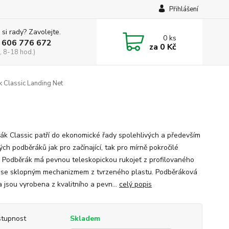
Přihlášení
 si rady? Zavolejte.
0
ks
 606 776 672
za
0 Kč
, 8-18 hod.)
 Classic Landing Net
ák Classic patří do ekonomické řady spolehlivých a především
ch podběráků jak pro začínající, tak pro mírně pokročilé
. Podběrák má pevnou teleskopickou rukojeť z profilovaného
u se sklopným mechanizmem z tvrzeného plastu. Podběráková
 jsou vyrobena z kvalitního a pevn...
celý popis
tupnost
Skladem