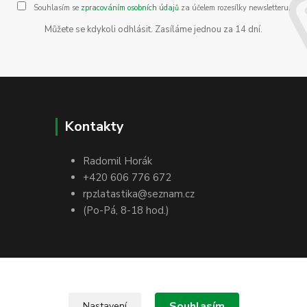
Souhlasím se
zpracováním osobních údajů
za účelem rozesílky newsletteru.
Můžete se kdykoli odhlásit. Zasíláme jednou za 14 dní.
Kontakty
Radomil Horák
+420 606 776 672
rpzlatastika@seznam.cz
(Po-Pá, 8-18 hod.)
Souhlasím
Nastavení