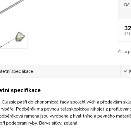
Dél
32
271
Číslo p
etní specifikace
tní specifikace
Classic patří do ekonomické řady spolehlivých a především sklad
 rybáře. Podběrák má pevnou teleskopickou rukojeť z profilova
odběráková ramena jsou vyrobena z kvalitního a pevného materiálu,
při podebírání ryby. Barva síťky: zelená