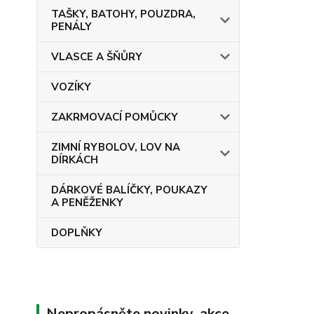
TAŠKY, BATOHY, POUZDRA,
PENÁLY
VLASCE A ŠŇŮRY
VOZÍKY
ZAKRMOVACÍ POMŮCKY
ZIMNÍ RYBOLOV, LOV NA
DÍRKÁCH
DÁRKOVÉ BALÍČKY, POUKAZY
A PENĚŽENKY
DOPLŇKY
Nepropásněte novinky, akce