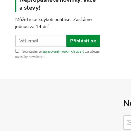
a slevy!
Můžete se kdykoli odhlásit. Zasíláme
jednou za 14 dní.
Přihlásit se
Souhlasím se
zpracováním osobních údajů
za účelem
rozesílky newsletteru.
N