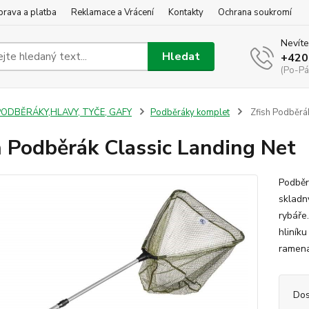
rava a platba
Reklamace a Vrácení
Kontakty
Ochrana soukromí
Nevíte
Hledat
+420
(Po-Pá
PODBĚRÁKY,HLAVY, TYČE, GAFY
Podběráky komplet
Zfish Podběrák
h Podběrák Classic Landing Net
Podběr
skladný
rybáře
hliník
ramena
Dos