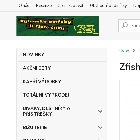
O nás
Recenze
Jak nakupovat
Obchodní podmínky
Dop
Úvod
NOVINKY
Zfis
AKČNÍ SETY
KAPŘÍ VÝROBKY
TOTÁLNÍ VÝPRODEJ
BIVAKY, DEŠTNÍKY A
PŘÍSTŘEŠKY
BIŽUTERIE