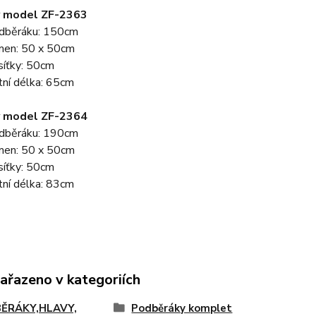
 model ZF-2363
dběráku: 150cm
men: 50 x 50cm
síťky: 50cm
tní délka: 65cm
 model ZF-2364
dběráku: 190cm
men: 50 x 50cm
síťky: 50cm
tní délka: 83cm
zařazeno v kategoriích
ĚRÁKY,HLAVY,
Podběráky komplet