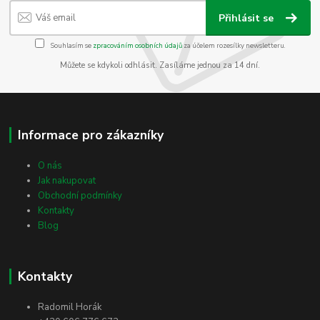
Přihlásit se
Souhlasím se
zpracováním osobních údajů
za účelem rozesílky newsletteru.
Můžete se kdykoli odhlásit. Zasíláme jednou za 14 dní.
Informace pro zákazníky
O nás
Jak nakupovat
Obchodní podmínky
Kontakty
Blog
Kontakty
Radomil Horák