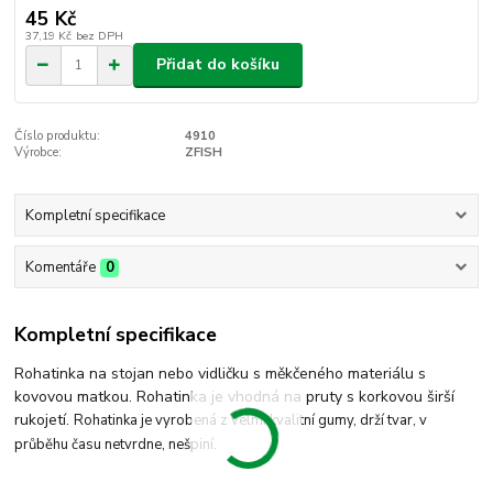
45 Kč
37,19 Kč
bez DPH
Přidat do košíku
Číslo produktu:
4910
Výrobce:
ZFISH
Kompletní specifikace
Komentáře
0
Kompletní specifikace
Rohatinka na stojan nebo vidličku s měkčeného materiálu s
kovovou matkou. Rohatinka je vhodná na pruty s korkovou širší
rukojetí.
Rohatinka je vyrobená z velmi kvalitní gumy, drží tvar, v
průběhu času netvrdne, nešpiní.