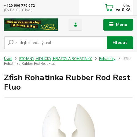
0
ks
+420 606 776 672
za
0 Kč
(Po-Pá, 8-18 hod.)
Menu
Hledat
Úvod
STOJANY, VIDLIČKY, HRAZDY A ROHATINKY
Rohatinky
Zfish
Rohatinka Rubber Rod Rest Fluo
Zfish Rohatinka Rubber Rod Rest
Fluo