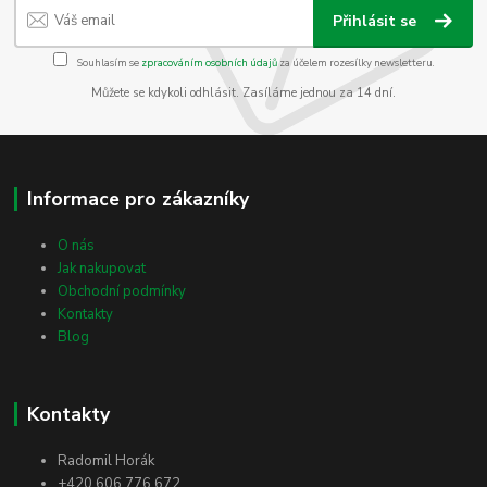
Přihlásit se
Souhlasím se
zpracováním osobních údajů
za účelem rozesílky newsletteru.
Můžete se kdykoli odhlásit. Zasíláme jednou za 14 dní.
Informace pro zákazníky
O nás
Jak nakupovat
Obchodní podmínky
Kontakty
Blog
Kontakty
Radomil Horák
+420 606 776 672