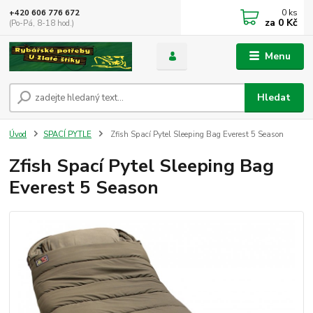
0
ks
+420 606 776 672
za
0 Kč
(Po-Pá, 8-18 hod.)
Menu
Hledat
Úvod
SPACÍ PYTLE
Zfish Spací Pytel Sleeping Bag Everest 5 Season
Zfish Spací Pytel Sleeping Bag
Everest 5 Season