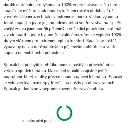
docílili maximální prodyšnosti a 100% nepromokavosti. Na tento
spacák se můžete spolehnout v každém ročním období, ať už
v extrémních mrazech tak i v extrémním horku. Velkou výhodou
tohoto spacího pytle je jeho odnímatelná vnitřní vrstva na zip. Pro
vnější vrstvu jsme použili příjemný a nešustící peach skin materiál.
Uvnitř spacího pytle byl použit kvalitní microfleece vyplněn 100%
dutým vláknem pro extrémní teplo a komfort. Spacák je taktéž
vybavený na zip odnímatelným a příjemným polštářem a vnitřní
kapsou na mobil nebo příposlech.
Spacák lze přichytit k lehátku pomocí našitých převleků přes
vršek a spodek lehátka. Maximální stabilitu zajistíte ještě
popruhem, který se díky přezce snadno upevní k lehátku.. Spacák
je vybaven kvalitními zipy, které jsou našity po obou stranách.
Spacák je dodáván v nepromokavém přepravním obalu.
celoroční použití 2v1