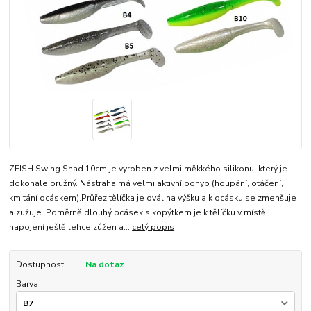
ZFISH Swing Shad 10cm je vyroben z velmi měkkého silikonu, který je
dokonale pružný. Nástraha má velmi aktivní pohyb (houpání, otáčení,
kmitání ocáskem).Průřez tělíčka je ovál na výšku a k ocásku se zmenšuje
a zužuje. Poměrně dlouhý ocásek s kopýtkem je k tělíčku v místě
napojení ještě lehce zúžen a...
celý popis
Dostupnost
Na dotaz
Barva