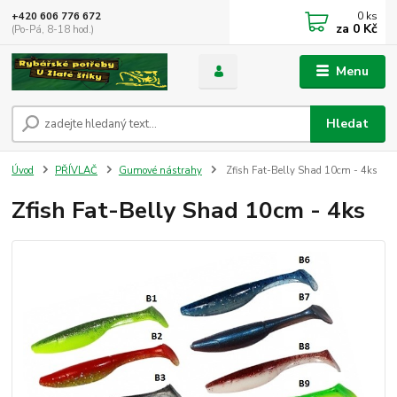
0
ks
+420 606 776 672
za
0 Kč
(Po-Pá, 8-18 hod.)
Menu
Hledat
Úvod
PŘÍVLAČ
Gumové nástrahy
Zfish Fat-Belly Shad 10cm - 4ks
Zfish Fat-Belly Shad 10cm - 4ks