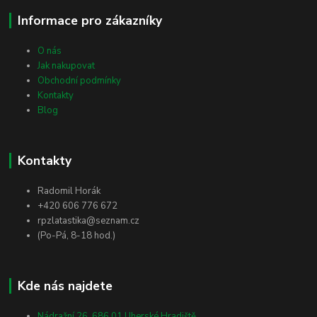
Informace pro zákazníky
O nás
Jak nakupovat
Obchodní podmínky
Kontakty
Blog
Kontakty
Radomil Horák
+420 606 776 672
rpzlatastika@seznam.cz
(Po-Pá, 8-18 hod.)
Kde nás najdete
Nádražní 26, 686 01 Uherské Hradiště