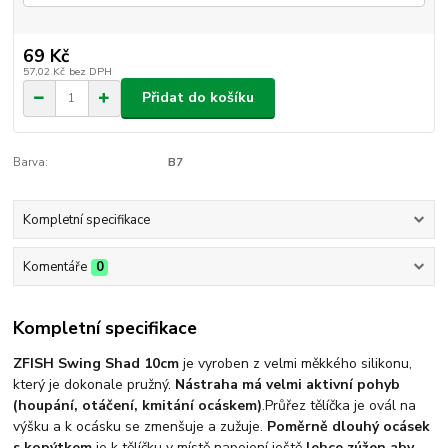
69 Kč
57,02 Kč
bez DPH
Přidat do košíku
Barva:
B7
Kompletní specifikace
Komentáře
0
Kompletní specifikace
ZFISH Swing Shad 10cm
je vyroben z velmi měkkého silikonu,
který je dokonale pružný.
Nástraha má velmi aktivní pohyb
(houpání, otáčení, kmitání ocáskem)
.Průřez tělíčka je ovál na
výšku a k ocásku se zmenšuje a zužuje.
Poměrně dlouhý ocásek
s kopýtkem
je k tělíčku v místě napojení ještě
lehce zúžen aby