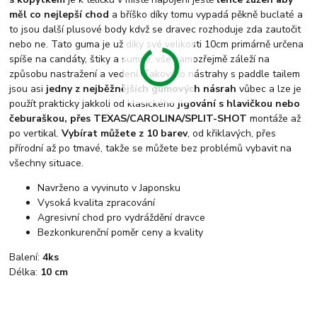
měl co nejlepší chod
a bříško díky tomu vypadá pěkně buclaté a
to jsou další plusové body když se dravec rozhoduje zda zautočit
nebo ne. Tato guma je už díky své velikosti 10cm primárně určena
spíše na candáty, štiky a sumce, vše samozřejmě záleží na
způsobu nastražení a vedení. Takovéto nástrahy s paddle tailem
jsou asi
jedny z nejběžnějších gumových násrah
vůbec a lze je
použít prakticky jakkoli od klasického
jigování s hlavičkou nebo
čeburaškou, přes TEXAS/CAROLINA/SPLIT-SHOT
montáže až
po vertikal.
Vybírat můžete z 10 barev
, od křiklavých, přes
přírodní až po tmavé, takže se můžete bez problémů vybavit na
všechny situace.
Navrženo a vyvinuto v Japonsku
Vysoká kvalita zpracování
Agresivní chod pro vydráždění dravce
Bezkonkurenční poměr ceny a kvality
Balení:
4ks
Délka:
10 cm