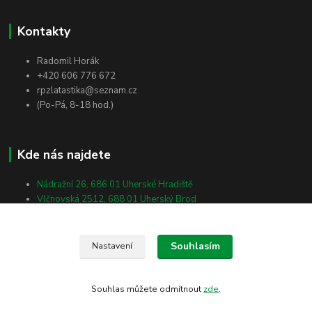
Kontakty
Radomil Horák
+420 606 776 672
rpzlatastika@seznam.cz
(Po-Pá, 8-18 hod.)
Kde nás najdete
Nádražní 26, 686 01 Uherské Hradiště
Vlčnovská 2512, 688 01 Uherský Brod
Masarykova 138, 698 01 Veselí nad Moravou
Souhlasím
Nastavení
Souhlas můžete odmítnout
zde
.
Vytvořeno na
Eshop-rychle.cz