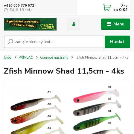
0
ks
+420 606 776 672
za
0 Kč
(Po-Pá, 8-18 hod.)
Menu
Hledat
Úvod
PŘÍVLAČ
Gumové nástrahy
Zfish Minnow Shad 11,5cm - 4ks
Zfish Minnow Shad 11,5cm - 4ks