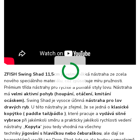
ZFISH Swing Shad 11,5cm
je velmi měkká nástraha ze zcela
nového speciálního materiálu, což způsobuje míru pružnosti.
Prémium třída nástrahy pro rychlé a pomalé styly lovu. Nástraha
má
velmi
aktivní pohyb (houpání, otáčení, kmitání
ocáskem).
Swing Shad je vysoce účinná
nástraha pro lov
dravých ryb
. U této nástrahy je zřejmé, že se jedná o
klasické
kopýtko ( paddle tail/pádlo )
, které pracuje a
vydává silné
vybrace
při jakémkoli směru a prakticky jakékoli rychlosti vedení
nástrahy. „
Kopyta
“ jsou tedy vhodná na všechny
techniky
jigování s hlavičkou nebo čeburaškou
, ale dají se
bezproblémů využít i na Drop-Shot, kde se ale budou samozřejmě