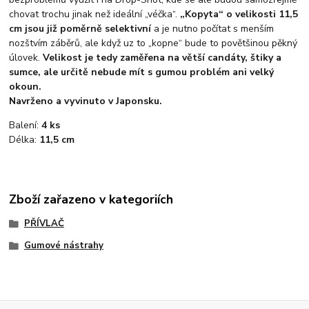
chovat trochu jinak než ideální „véčka“.
„Kopyta“ o velikosti 11,5
cm jsou již poměrně selektivní
a je nutno počítat s menším
nozštvím záběrů, ale když uz to „kopne“ bude to povětšinou pěkný
úlovek.
Velikost je tedy zaměřena na větší candáty, štiky a
sumce, ale určitě nebude mít s gumou problém ani velký
okoun.
Navrženo a vyvinuto v Japonsku.
Balení:
4 ks
Délka:
11,5 cm
Zboží zařazeno v kategoriích
PŘÍVLAČ
Gumové nástrahy