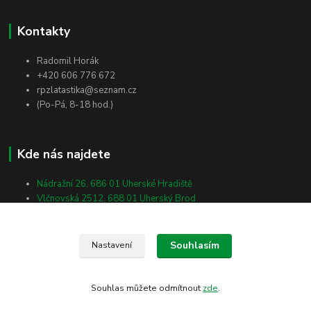
Kontakty
Radomil Horák
+420 606 776 672
rpzlatastika@seznam.cz
(Po-Pá, 8-18 hod.)
Kde nás najdete
Nádražní 26, 686 01 Uherské Hradiště
Vlčnovská 2512, 688 01 Uherský Brod
Masarykova 138, 698 01 Veselí nad Moravou
Souhlasím
Nastavení
Souhlas můžete odmítnout
zde
.
Vytvořeno na
Eshop-rychle.cz