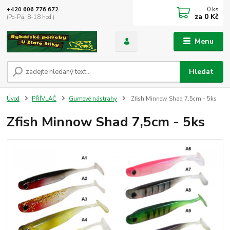
0
ks
+420 606 776 672
za
0 Kč
(Po-Pá, 8-18 hod.)
Menu
Hledat
Úvod
PŘÍVLAČ
Gumové nástrahy
Zfish Minnow Shad 7,5cm - 5ks
Zfish Minnow Shad 7,5cm - 5ks