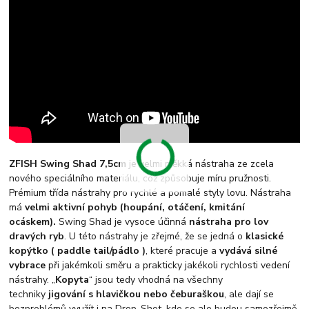
ZFISH Swing Shad 7,5cm
je velmi měkká nástraha ze zcela
nového speciálního materiálu, což způsobuje míru pružnosti.
Prémium třída nástrahy pro rychlé a pomalé styly lovu. Nástraha
má
velmi
aktivní pohyb (houpání, otáčení, kmitání
ocáskem).
Swing Shad je vysoce účinná
nástraha pro lov
dravých ryb
. U této nástrahy je zřejmé, že se jedná o
klasické
kopýtko ( paddle tail/pádlo )
, které pracuje a
vydává silné
vybrace
při jakémkoli směru a prakticky jakékoli rychlosti vedení
nástrahy. „
Kopyta
“ jsou tedy vhodná na všechny
techniky
jigování s hlavičkou nebo čeburaškou
, ale dají se
bezproblémů využít i na Drop-Shot, kde se ale budou samozřejmě