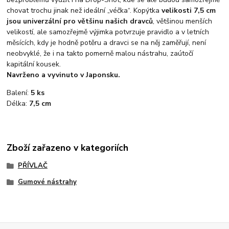
chovat trochu jinak než ideální „véčka“. Kopýtka
velikosti 7,5 cm
jsou univerzální pro většinu našich dravců
, většinou menších
velikostí, ale samozřejmě výjimka potvrzuje pravidlo a v letních
měsících, kdy je hodně potěru a dravci se na něj zaměřují, není
neobvyklé, že i na takto pomerně malou nástrahu, zaútočí
kapitální kousek.
Navrženo a vyvinuto v Japonsku.
Balení:
5 ks
Délka:
7,5 cm
Zboží zařazeno v kategoriích
PŘÍVLAČ
Gumové nástrahy