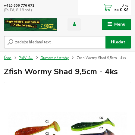
0
ks
+420 606 776 672
za
0 Kč
(Po-Pá, 8-18 hod.)
Menu
Hledat
Úvod
PŘÍVLAČ
Gumové nástrahy
Zfish Wormy Shad 9,5cm - 4ks
Zfish Wormy Shad 9,5cm - 4ks