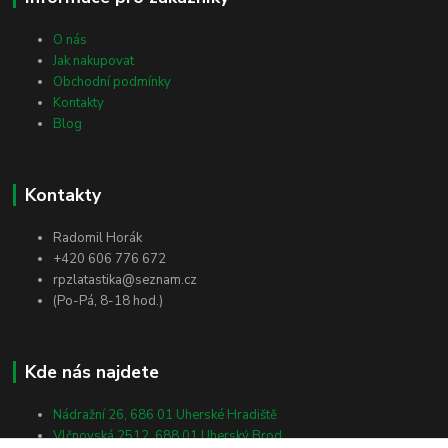
O nás
Jak nakupovat
Obchodní podmínky
Kontakty
Blog
Kontakty
Radomil Horák
+420 606 776 672
rpzlatastika@seznam.cz
(Po-Pá, 8-18 hod.)
Kde nás najdete
Nádražní 26, 686 01 Uherské Hradiště
Vlčnovská 2512, 688 01 Uherský Brod