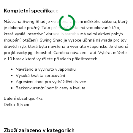
Kompletní specifikace
Nástraha Swing Shad je vyrobena z velmi měkkého silikonu, který
je dokonale pružný. Tato prémiová třída má vroubkované tělo,
které vysílá intenzivní vibrace. Nástraha má velmi aktivní pohyb
(houpání, otáčení). Swing Shad je vysoce účinná návnada pro lov
dravých ryb, která byla navržena a vyvinuta v Japonsku. Je vhodná
pro jklasicky jig, dropshot, Carolina návazec... atd. Vybírat můžete
z 10 barev, které využijete při všech příležitostech.
Navrženo a vyvinuto v Japonsku
Vysoká kvalita zpracování
Agresivní chod pro vydráždění dravce
Bezkonkurenční poměr ceny a kvalita
Balení obsahuje: 4ks
Délka: 9,5 cm
Zboží zařazeno v kategoriích