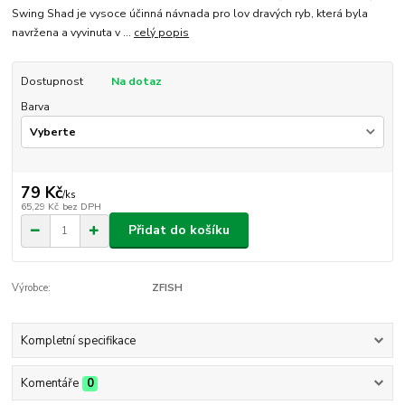
Swing Shad je vysoce účinná návnada pro lov dravých ryb, která byla
navržena a vyvinuta v ...
celý popis
Dostupnost
Na dotaz
Barva
79 Kč
/
ks
65,29 Kč
bez DPH
Přidat do košíku
Výrobce:
ZFISH
Kompletní specifikace
Komentáře
0