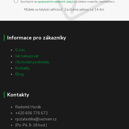
Souhlasím se
zpracováním osobních údajů
za účelem rozesílky newsletteru.
Můžete se kdykoli odhlásit. Zasíláme jednou za 14 dní.
Informace pro zákazníky
O nás
Jak nakupovat
Obchodní podmínky
Kontakty
Blog
Kontakty
Radomil Horák
+420 606 776 672
rpzlatastika@seznam.cz
(Po-Pá, 8-18 hod.)