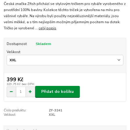
Česká značka Zfish přichází se stylovým tričkem pro rybáře vyrobeného z
prvotřídní 100% bavlny. Kolekce těchto triček je vytvořena na míru pro
vášnivé rybáře. Na výrobu byli použity nejexkluzivnější materiály, jsou
velmi měkké, a s tím nejlepším možným příjemným pocitem na dotek.
Tričko je vyrobené ...
celý popis
Dostupnost
Skladem
Velikost
399 Kč
329,75 Kč
bez DPH
Přidat do košíku
Číslo produktu:
ZF-3241
Velikost:
XXL