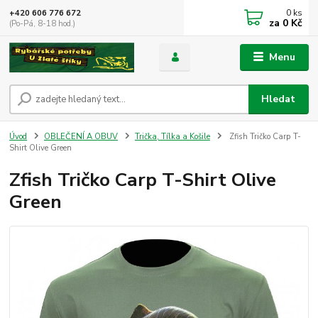
0
ks
+420 606 776 672
za
0 Kč
(Po-Pá, 8-18 hod.)
Menu
Hledat
Úvod
OBLEČENÍ A OBUV
Trička, Tílka a Košile
Zfish Tričko Carp T-
Shirt Olive Green
Zfish Tričko Carp T-Shirt Olive
Green