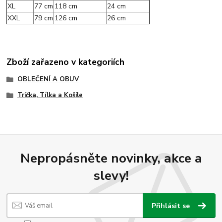
XL
77 cm
118 cm
24 cm
XXL
79 cm
126 cm
26 cm
Zboží zařazeno v kategoriích
OBLEČENÍ A OBUV
Trička, Tílka a Košile
Nepropásněte novinky, akce a
slevy!
Přihlásit se