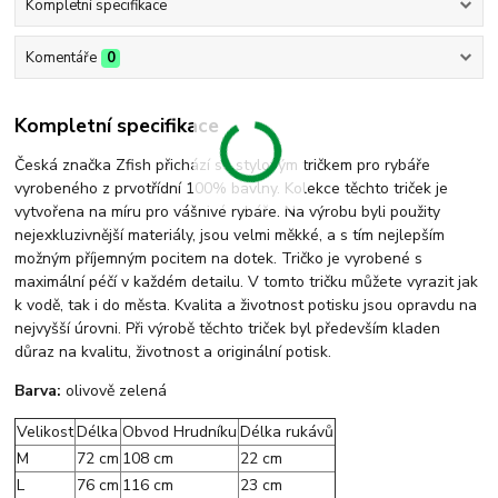
Kompletní specifikace
Komentáře
0
Kompletní specifikace
Česká značka Zfish přichází se stylovým tričkem pro rybáře
vyrobeného z prvotřídní 100% bavlny. Kolekce těchto triček je
vytvořena na míru pro vášnivé rybáře. Na výrobu byli použity
nejexkluzivnější materiály, jsou velmi měkké, a s tím nejlepším
možným příjemným pocitem na dotek. Tričko je vyrobené s
maximální péčí v každém detailu. V tomto tričku můžete vyrazit jak
k vodě, tak i do města. Kvalita a životnost potisku jsou opravdu na
nejvyšší úrovni. Při výrobě těchto triček byl především kladen
důraz na kvalitu, životnost a originální potisk.
Barva:
olivově zelená
Velikost
Délka
Obvod Hrudníku
Délka rukávů
M
72 cm
108 cm
22 cm
L
76 cm
116 cm
23 cm