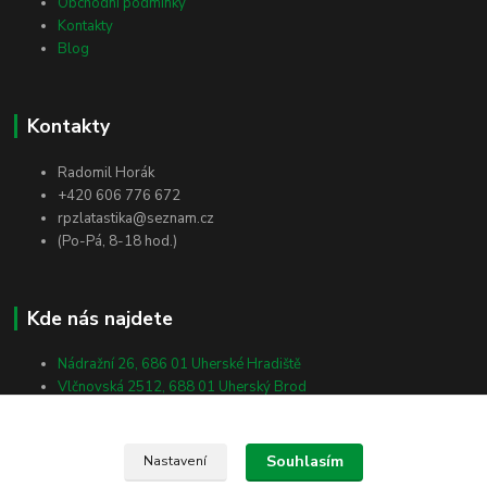
Obchodní podmínky
Kontakty
Blog
Kontakty
Radomil Horák
+420 606 776 672
rpzlatastika@seznam.cz
(Po-Pá, 8-18 hod.)
Kde nás najdete
Nádražní 26, 686 01 Uherské Hradiště
Vlčnovská 2512, 688 01 Uherský Brod
Masarykova 138, 698 01 Veselí nad Moravou
Souhlasím
Nastavení