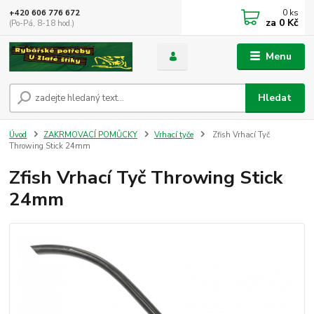
0
ks
+420 606 776 672
za
0 Kč
(Po-Pá, 8-18 hod.)
Menu
Hledat
Úvod
ZAKRMOVACÍ POMŮCKY
Vrhací tyče
Zfish Vrhací Tyč
Throwing Stick 24mm
Zfish Vrhací Tyč Throwing Stick
24mm