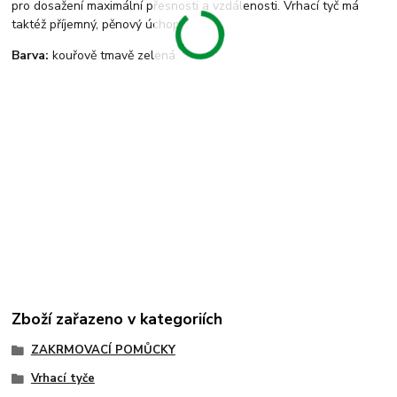
pro dosažení maximální přesnosti a vzdálenosti. Vrhací tyč má
taktéž příjemný, pěnový úchop.
Barva:
kouřově tmavě zelená
Zboží zařazeno v kategoriích
ZAKRMOVACÍ POMŮCKY
Vrhací tyče