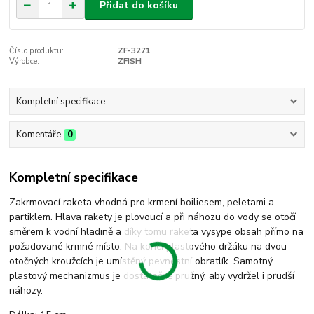
Přidat do košíku
Číslo produktu:
ZF-3271
Výrobce:
ZFISH
Kompletní specifikace
Komentáře
0
Kompletní specifikace
Zakrmovací raketa vhodná pro krmení boiliesem, peletami a
partiklem. Hlava rakety je plovoucí a při náhozu do vody se otočí
směrem k vodní hladině a díky tomu raketa vysype obsah přímo na
požadované krmné místo. Na konci plastového držáku na dvou
otočných kroužcích je umístěný pevnostní obratlík. Samotný
plastový mechanizmus je dostatečně pružný, aby vydržel i prudší
náhozy.