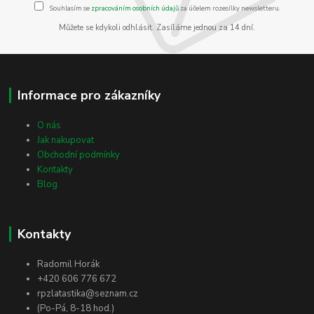
Souhlasím se
zpracováním osobních údajů
za účelem rozesílky newsletteru.
Můžete se kdykoli odhlásit. Zasíláme jednou za 14 dní.
Informace pro zákazníky
O nás
Jak nakupovat
Obchodní podmínky
Kontakty
Blog
Kontakty
Radomil Horák
+420 606 776 672
rpzlatastika@seznam.cz
(Po-Pá, 8-18 hod.)