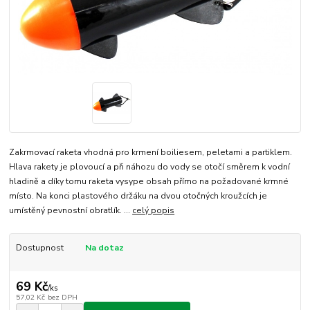
Zakrmovací raketa vhodná pro krmení boiliesem, peletami a partiklem.
Hlava rakety je plovoucí a při náhozu do vody se otočí směrem k vodní
hladině a díky tomu raketa vysype obsah přímo na požadované krmné
místo. Na konci plastového držáku na dvou otočných kroužcích je
umístěný pevnostní obratlík. ...
celý popis
Dostupnost
Na dotaz
69 Kč
/
ks
57,02 Kč
bez DPH