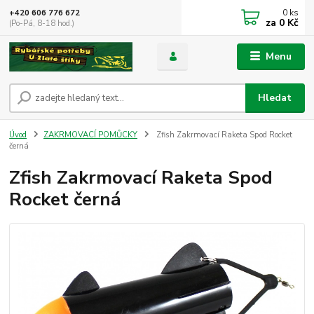
0
ks
+420 606 776 672
za
0 Kč
(Po-Pá, 8-18 hod.)
Menu
Hledat
Úvod
ZAKRMOVACÍ POMŮCKY
Zfish Zakrmovací Raketa Spod Rocket
černá
Zfish Zakrmovací Raketa Spod
Rocket černá